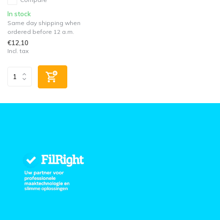
In stock
Same day shipping when
ordered before 12 a.m.
€12,10
Incl. tax