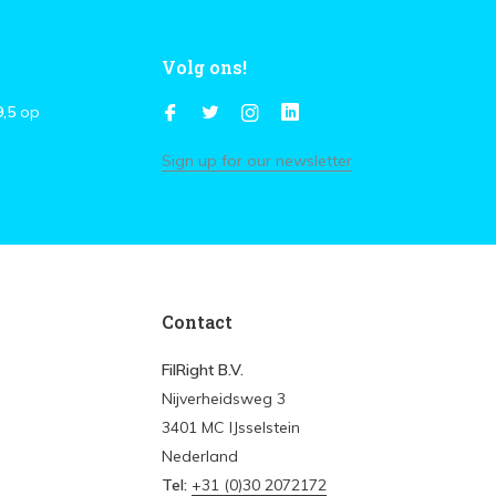
Volg ons!
9,5
op
Sign up for our newsletter
Contact
FilRight B.V.
Nijverheidsweg 3
3401 MC IJsselstein
Nederland
Tel:
+31 (0)30 2072172