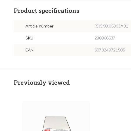
Product specifications
Article number
[S]5.99.05003A01
SKU
230066637
EAN
6970240721505
Previously viewed