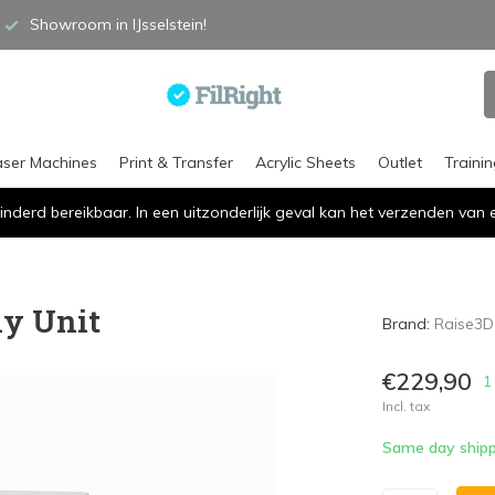
Showroom in IJsselstein!
aser Machines
Print & Transfer
Acrylic Sheets
Outlet
Traini
inderd bereikbaar. In een uitzonderlijk geval kan het verzenden va
ly Unit
Brand:
Raise3D
€229,90
1
Incl. tax
Same day shipp