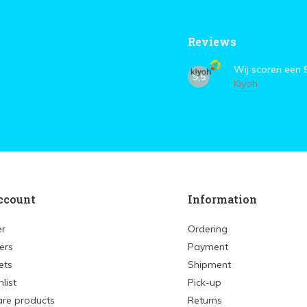
Reviews
Wij scoren een
9,5
Kiyoh
ccount
Information
er
Ordering
ers
Payment
ets
Shipment
list
Pick-up
re products
Returns