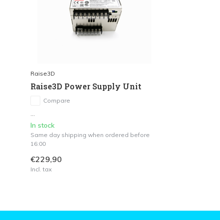
Raise3D
Raise3D Power Supply Unit
Compare
...
In stock
Same day shipping when ordered before
16:00
€229,90
Incl. tax