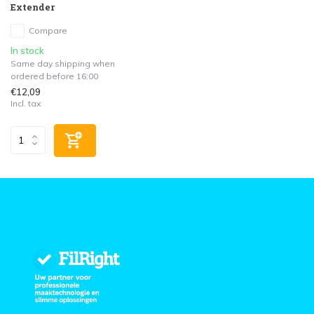
Extender
Compare
In stock
Same day shipping when
ordered before 16:00
€12,09
Incl. tax