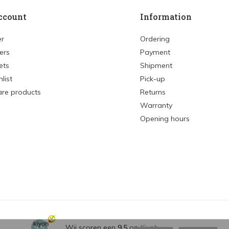
ccount
Information
er
Ordering
ers
Payment
ets
Shipment
list
Pick-up
re products
Returns
Warranty
Opening hours
9,5
Wij scoren een
9,5
op
Kiyoh