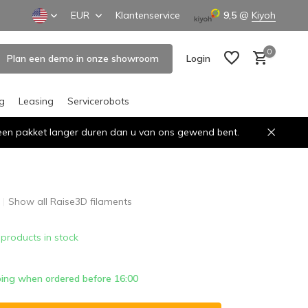
EUR
Klantenservice
9,5
@
Kiyoh
0
Plan een demo in onze showroom
Login
ng
Leasing
Servicerobots
n een pakket langer duren dan u van ons gewend bent.
Create an account
Create an account
Show all Raise3D filaments
 products in stock
ing when ordered before 16:00