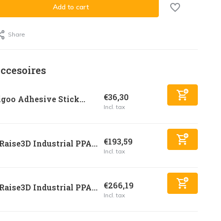
Add to cart
Share
ccesoires
€36,30
goo Adhesive Stick...
Incl. tax
€193,59
Raise3D Industrial PPA...
Incl. tax
€266,19
Raise3D Industrial PPA...
Incl. tax