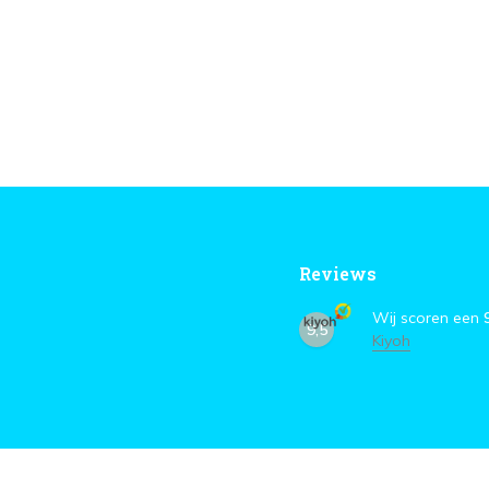
Reviews
Wij scoren een
9,5
Kiyoh