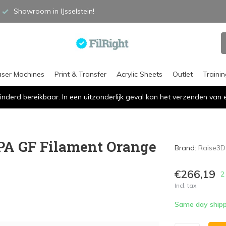
Showroom in IJsselstein!
aser Machines
Print & Transfer
Acrylic Sheets
Outlet
Traini
inderd bereikbaar. In een uitzonderlijk geval kan het verzenden va
PPA GF Filament Orange
Brand:
Raise3D
€266,19
2
Incl. tax
Same day shipp