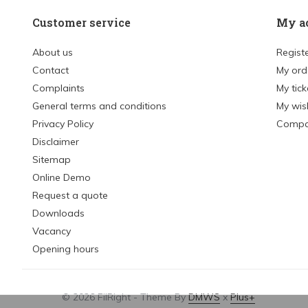
Customer service
My a
About us
Regist
Contact
My ord
Complaints
My tick
General terms and conditions
My wish
Privacy Policy
Compa
Disclaimer
Sitemap
Online Demo
Request a quote
Downloads
Vacancy
Opening hours
© 2026 FilRight - Theme By
DMWS
x
Plus+