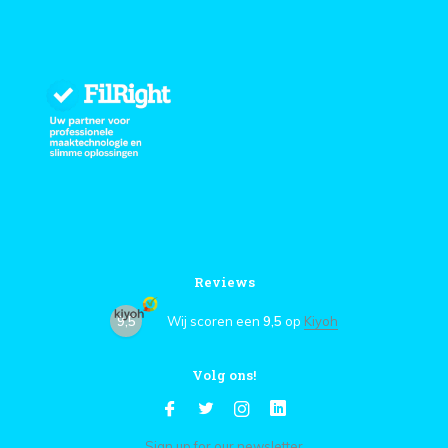
Reviews
9,5
Wij scoren een
9,5
op
Kiyoh
Volg ons!
Sign up for our newsletter