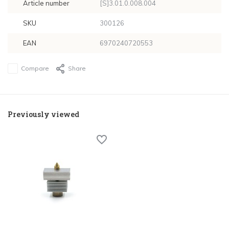
Article number
[S]3.01.0.008.004
SKU
300126
EAN
6970240720553
Compare
Share
Previously viewed