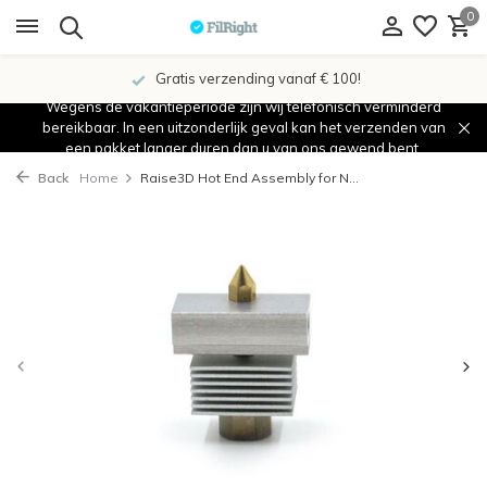
0
Gratis verzending vanaf € 100!
Wegens de vakantieperiode zijn wij telefonisch verminderd
bereikbaar. In een uitzonderlijk geval kan het verzenden van
een pakket langer duren dan u van ons gewend bent.
Back
Home
Raise3D Hot End Assembly for N...