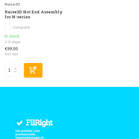
Raise3D
Raise3D Hot End Assembly
for N-series
Compare
In stock
2-5 days
€99,00
Incl. tax