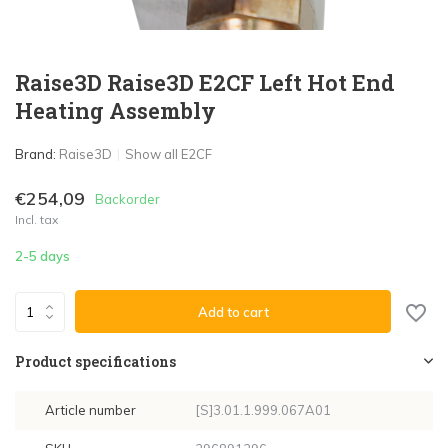
Raise3D Raise3D E2CF Left Hot End
Heating Assembly
Brand:
Raise3D
Show all E2CF
€254,09
Backorder
Incl. tax
2-5 days
Add to cart
Product specifications
Article number
[S]3.01.1.999.067A01