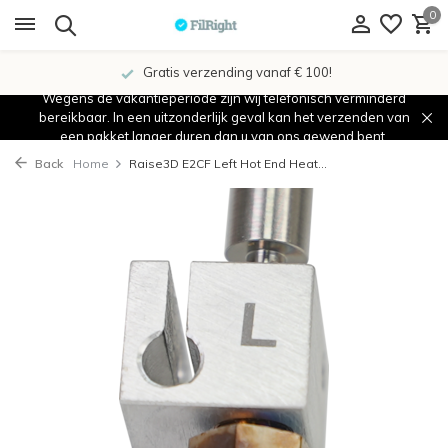
0
Gratis verzending vanaf € 100!
Wegens de vakantieperiode zijn wij telefonisch verminderd
bereikbaar. In een uitzonderlijk geval kan het verzenden van
een pakket langer duren dan u van ons gewend bent.
Back
Home
Raise3D E2CF Left Hot End Heat...