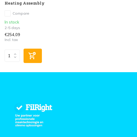
Heating Assembly
Compare
In stock
2-5 days
€254,09
Incl. tax