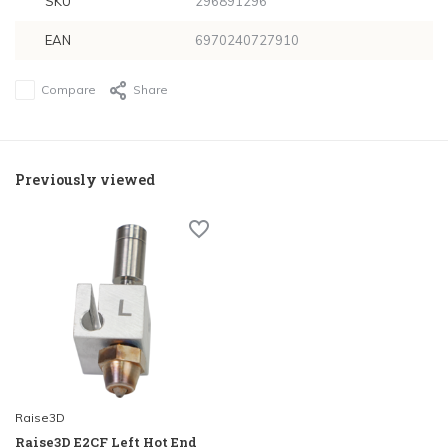
SKU
296891296
EAN
6970240727910
Compare
Share
Previously viewed
Raise3D
Raise3D E2CF Left Hot End