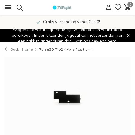
0
Gratis verzending vanaf € 100!
Wegens de vakantieperiode zijn wij telefonisch verminderd
bereikbaar. In een uitzonderlijk geval kan het verzenden van
een pakket langer duren dan u van ons gewend bent.
Back
Home
Raise3D Pro2 Y Axis Position ...