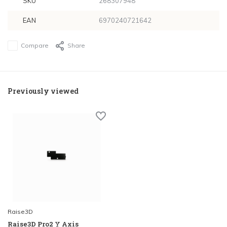
SKU
268307948
EAN
6970240721642
Compare
Share
Previously viewed
Raise3D
Raise3D Pro2 Y Axis