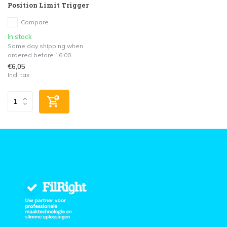
Position Limit Trigger
Compare
In stock
Same day shipping when
ordered before 16:00
€6,05
Incl. tax