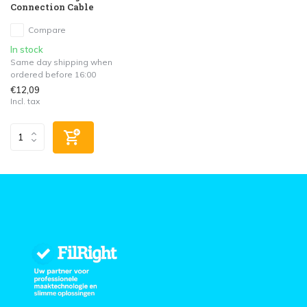
Connection Cable
Compare
In stock
Same day shipping when
ordered before 16:00
€12,09
Incl. tax