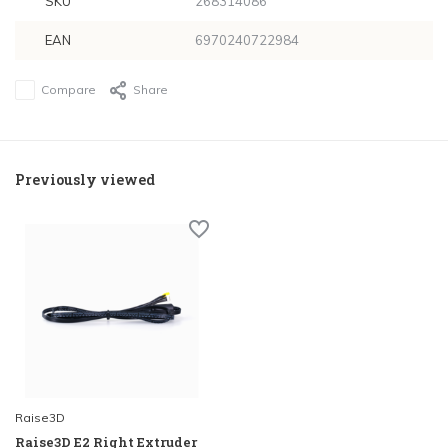
SKU
268314086
EAN
6970240722984
Compare
Share
Previously viewed
Raise3D
Raise3D E2 Right Extruder