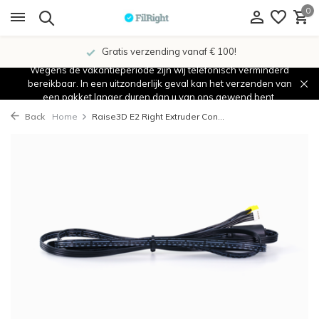
0
Gratis verzending vanaf € 100!
Wegens de vakantieperiode zijn wij telefonisch verminderd
bereikbaar. In een uitzonderlijk geval kan het verzenden van
een pakket langer duren dan u van ons gewend bent.
Back
Home
Raise3D E2 Right Extruder Con...