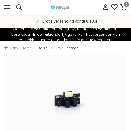
0
Gratis verzending vanaf € 100!
Wegens de vakantieperiode zijn wij telefonisch verminderd
bereikbaar. In een uitzonderlijk geval kan het verzenden van
een pakket langer duren dan u van ons gewend bent.
Back
Home
Raise3D E2 Y/Z Endstop