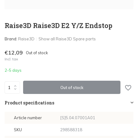
Raise3D Raise3D E2 Y/Z Endstop
Brand:
Raise3D
Show all Raise3D Spare parts
€12,09
Out of stock
Incl. tax
2-5 days
Out of stock
Product specifications
Article number
[S]5.04.07001A01
SKU
298588318