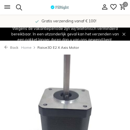
0
Gratis verzending vanaf € 100!
Wegens de vakantieperiode zijn wij telefonisch verminderd
bereikbaar. In een uitzonderlijk geval kan het verzenden van
een pakket langer duren dan u van ons gewend bent.
Back
Home
Raise3D E2 X Axis Motor