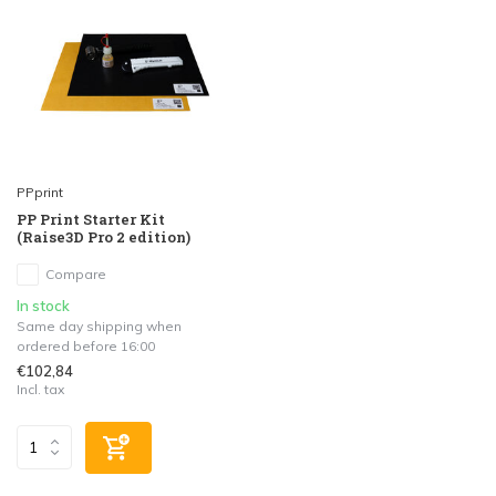
PPprint
PP Print Starter Kit
(Raise3D Pro 2 edition)
Compare
In stock
Same day shipping when
ordered before 16:00
€102,84
Incl. tax