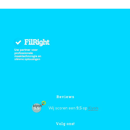
Reviews
9,5
Wij scoren een
9,5
op
Kiyoh
Volg ons!