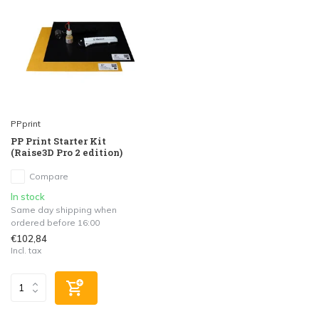
PPprint
PP Print Starter Kit
(Raise3D Pro 2 edition)
Compare
In stock
Same day shipping when
ordered before 16:00
€102,84
Incl. tax