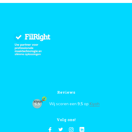
Reviews
9,5
Wij scoren een
9,5
op
Kiyoh
Volg ons!