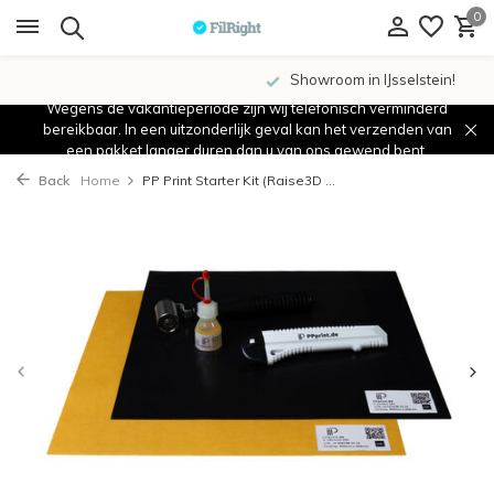
0
Showroom in IJsselstein!
Wegens de vakantieperiode zijn wij telefonisch verminderd
bereikbaar. In een uitzonderlijk geval kan het verzenden van
een pakket langer duren dan u van ons gewend bent.
Back
Home
PP Print Starter Kit (Raise3D ...