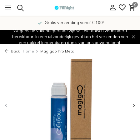
0
Gratis verzending vanaf € 100!
Wegens de vakantieperiode zijn wij telefonisch verminderd
bereikbaar. In een uitzonderlijk geval kan het verzenden van
een pakket langer duren dan u van ons gewend bent.
Back
Home
Magigoo Pro Metal