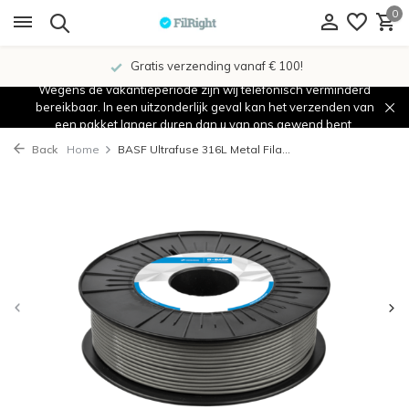
0
Gratis verzending vanaf € 100!
Wegens de vakantieperiode zijn wij telefonisch verminderd
bereikbaar. In een uitzonderlijk geval kan het verzenden van
een pakket langer duren dan u van ons gewend bent.
Back
Home
BASF Ultrafuse 316L Metal Fila...