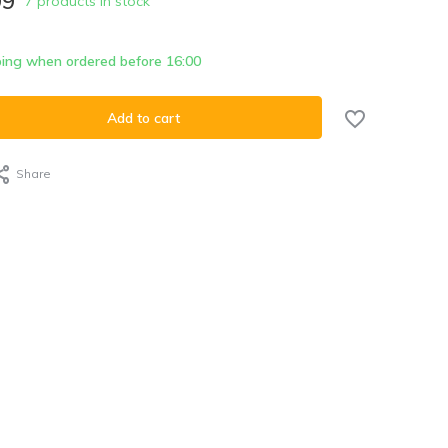
99
7 products in stock
Sold out
ing when ordered before 16:00
Add to cart
Share