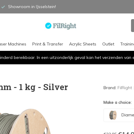
Showroom in IJsselstein!
aser Machines
Print & Transfer
Acrylic Sheets
Outlet
Traini
inderd bereikbaar. In een uitzonderlijk geval kan het verzenden va
m - 1 kg - Silver
Brand:
FilRight
Make a choice:
Diamet