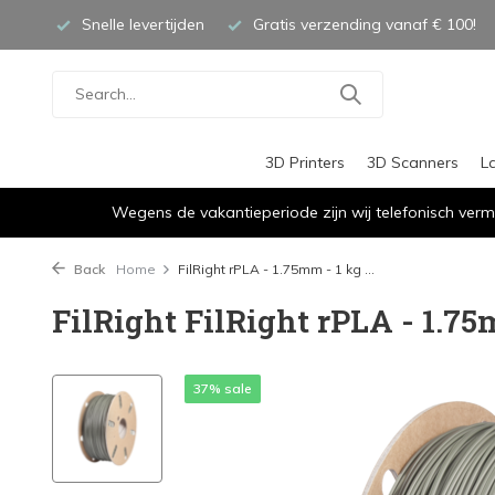
Snelle levertijden
Gratis verzending vanaf € 100!
3D Printers
3D Scanners
L
Wegens de vakantieperiode zijn wij telefonisch verm
Back
Home
FilRight rPLA - 1.75mm - 1 kg ...
FilRight FilRight rPLA - 1.75m
37% sale