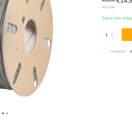
€14,
€23,95
Incl. tax
Same day shipp
Compare