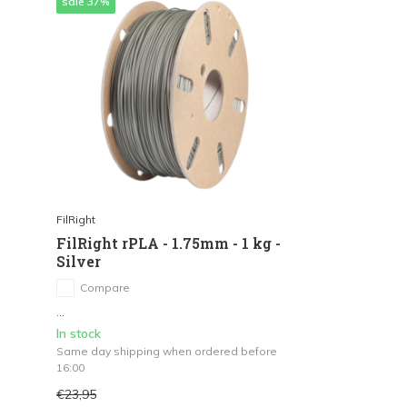
sale 37%
FilRight
FilRight rPLA - 1.75mm - 1 kg -
Silver
Compare
...
In stock
Same day shipping when ordered before
16:00
€23,95