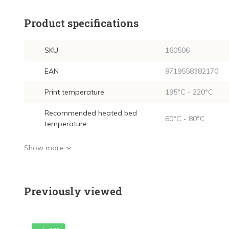
Product specifications
SKU
160506
EAN
8719558382170
Print temperature
195°C - 220°C
Recommended heated bed
60°C - 80°C
temperature
Show more
Previously viewed