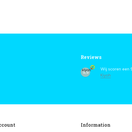
Reviews
Wij scoren een
9,5
Kiyoh
ccount
Information