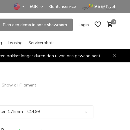
EUR
Klantenservice
9,5
@
Kiyoh
0
Plan een demo in onze showroom
Login
ng
Leasing
Servicerobots
n een pakket langer duren dan u van ons gewend bent.
Create an account
Create an account
Show all Filament
er: 1.75mm - €14,99