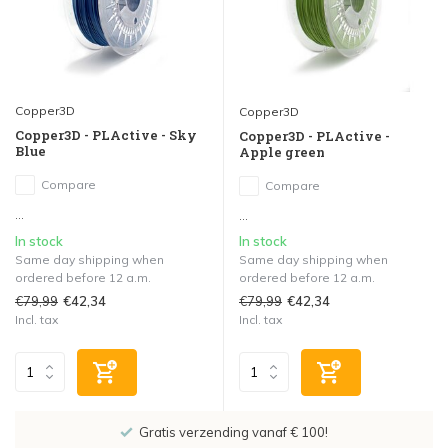
Copper3D
Copper3D
Copper3D - PLActive - Sky
Copper3D - PLActive -
Blue
Apple green
Compare
Compare
...
...
In stock
In stock
Same day shipping when
Same day shipping when
ordered before 12 a.m.
ordered before 12 a.m.
€79,99
€79,99
€42,34
€42,34
Incl. tax
Incl. tax
Gratis verzending vanaf € 100!