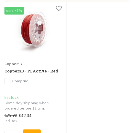
sale 47%
Copper3D
Copper3D - PLActive - Red
Compare
...
In stock
Same day shipping when
ordered before 12 a.m.
€79,99
€42,34
Incl. tax