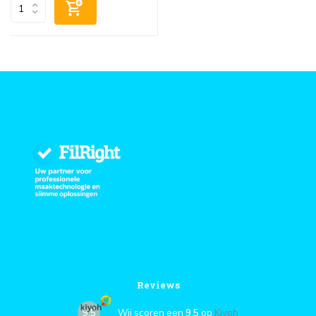
Reviews
9,5
Wij scoren een
9,5
op
Kiyoh