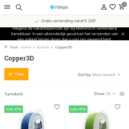
0
Gratis verzending vanaf € 100!
Wegens de vakantieperiode zijn wij telefonisch verminderd
bereikbaar. In een uitzonderlijk geval kan het verzenden van
een pakket langer duren dan u van ons gewend bent.
Back
Home
Brands
Copper3D
Copper3D
Filter
Sort by:
Show:
3 products
sale 47%
sale 47%