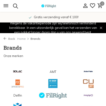
0
Gratis verzending vanaf € 100!
Wegens de vakantieperiode zijn wij telefonisch verminderd
bereikbaar. In een uitzonderlijk geval kan het verzenden van
een pakket langer duren dan u van ons gewend bent.
Back
Home
Brands
Brands
Onze merken
AMT
Delfin