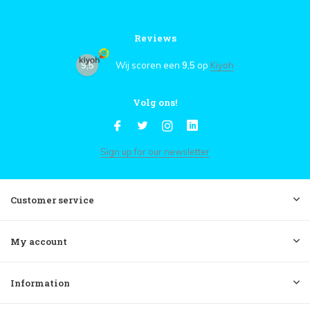
Reviews
9,5
Wij scoren een
9,5
op
Kiyoh
Volg ons!
Sign up for our newsletter
Customer service
My account
Information