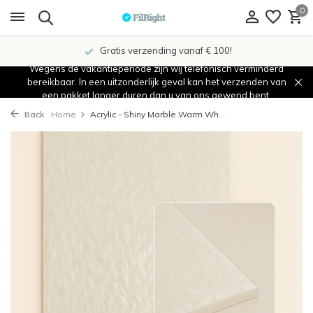
0
Gratis verzending vanaf € 100!
Wegens de vakantieperiode zijn wij telefonisch verminderd
bereikbaar. In een uitzonderlijk geval kan het verzenden van
een pakket langer duren dan u van ons gewend bent.
Back
Home
Acrylic - Shiny Marble Warm Wh...