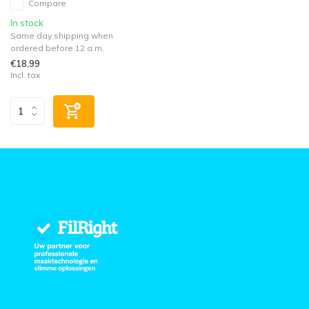
Compare
In stock
Same day shipping when
ordered before 12 a.m.
€18,99
Incl. tax