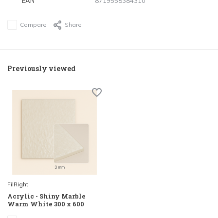
EAN
8719558384310
Compare
Share
Previously viewed
FilRight
Acrylic - Shiny Marble
Warm White 300 x 600