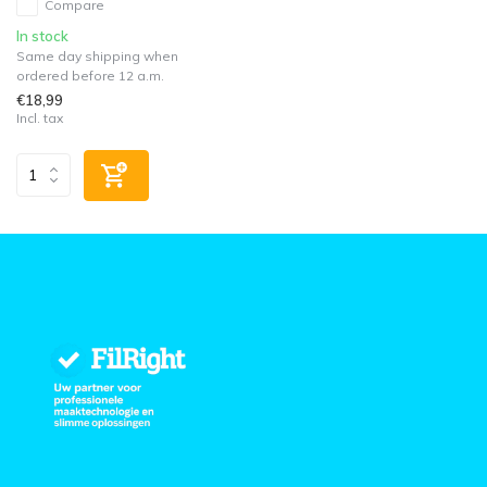
Compare
In stock
Same day shipping when
ordered before 12 a.m.
€18,99
Incl. tax