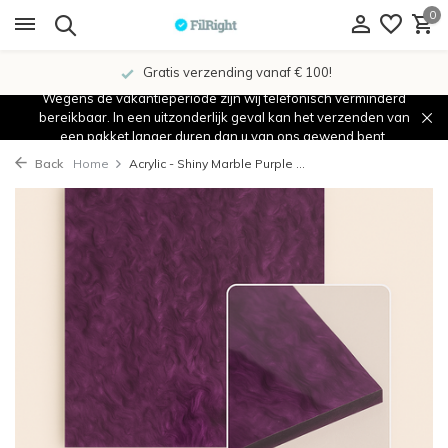
0
Gratis verzending vanaf € 100!
Wegens de vakantieperiode zijn wij telefonisch verminderd
bereikbaar. In een uitzonderlijk geval kan het verzenden van
een pakket langer duren dan u van ons gewend bent.
Back
Home
Acrylic - Shiny Marble Purple ...