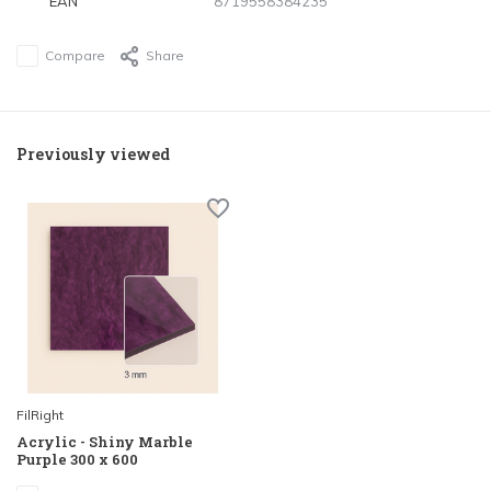
EAN
8719558384235
Compare
Share
Previously viewed
FilRight
Acrylic - Shiny Marble
Purple 300 x 600