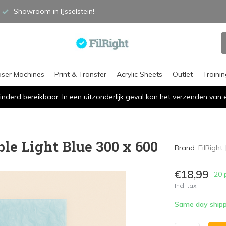
Showroom in IJsselstein!
aser Machines
Print & Transfer
Acrylic Sheets
Outlet
Traini
inderd bereikbaar. In een uitzonderlijk geval kan het verzenden va
le Light Blue 300 x 600
Brand:
FilRight
€18,99
20 
Incl. tax
Same day shipp