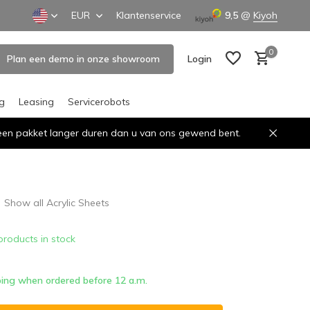
EUR
Klantenservice
9,5
@
Kiyoh
0
Plan een demo in onze showroom
Login
ng
Leasing
Servicerobots
n een pakket langer duren dan u van ons gewend bent.
Create an account
Create an account
Show all Acrylic Sheets
products in stock
ing when ordered before 12 a.m.