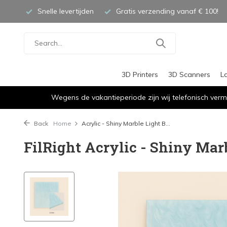
Snelle levertijden
Gratis verzending vanaf € 100!
3D Printers
3D Scanners
L
Wegens de vakantieperiode zijn wij telefonisch verm
Back
Home
Acrylic - Shiny Marble Light B...
FilRight Acrylic - Shiny Marb