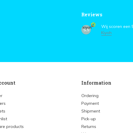
Reviews
Wij scoren een
9,5
Kiyoh
ccount
Information
er
Ordering
ers
Payment
ets
Shipment
list
Pick-up
re products
Returns