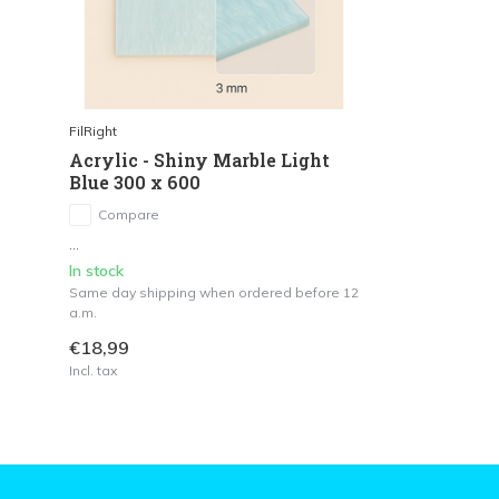
FilRight
Acrylic - Shiny Marble Light
Blue 300 x 600
Compare
...
In stock
Same day shipping when ordered before 12
a.m.
€18,99
Incl. tax