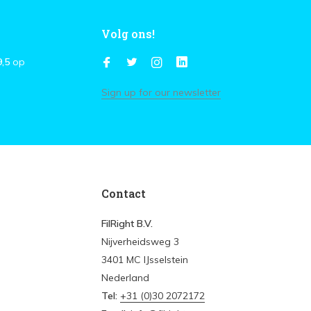
Volg ons!
9,5
op
Sign up for our newsletter
Contact
FilRight B.V.
Nijverheidsweg 3
3401 MC IJsselstein
Nederland
Tel:
+31 (0)30 2072172