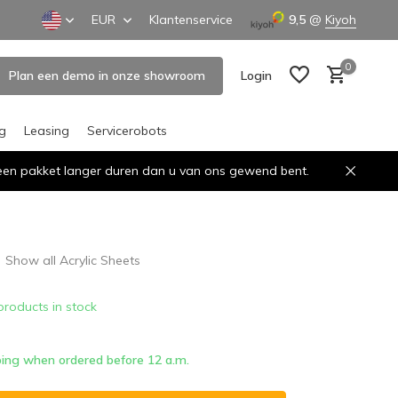
EUR
Klantenservice
9,5
@
Kiyoh
0
Plan een demo in onze showroom
Login
ng
Leasing
Servicerobots
n een pakket langer duren dan u van ons gewend bent.
Create an account
Create an account
Show all Acrylic Sheets
products in stock
ing when ordered before 12 a.m.