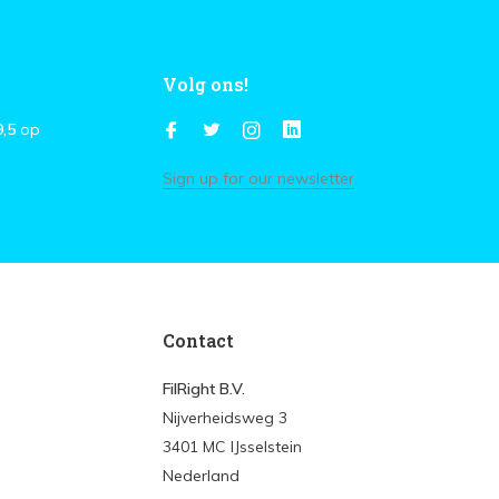
Volg ons!
9,5
op
Sign up for our newsletter
Contact
FilRight B.V.
Nijverheidsweg 3
3401 MC IJsselstein
Nederland