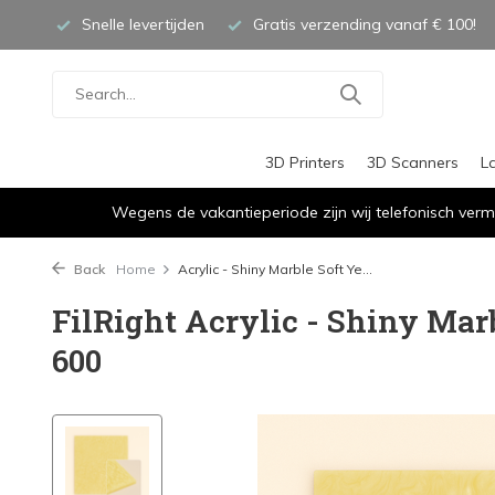
Snelle levertijden
Gratis verzending vanaf € 100!
3D Printers
3D Scanners
L
Wegens de vakantieperiode zijn wij telefonisch verm
Back
Home
Acrylic - Shiny Marble Soft Ye...
FilRight Acrylic - Shiny Mar
600