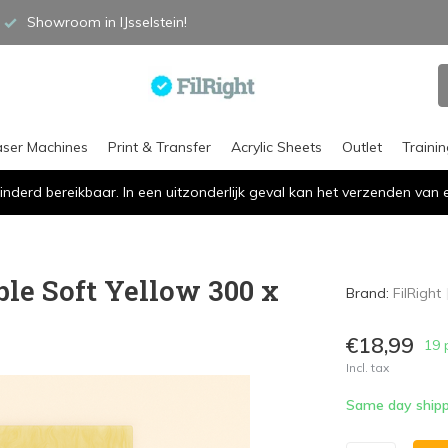
Showroom in IJsselstein!
aser Machines
Print & Transfer
Acrylic Sheets
Outlet
Traini
inderd bereikbaar. In een uitzonderlijk geval kan het verzenden va
ble Soft Yellow 300 x
Brand:
FilRight
€18,99
19 
Incl. tax
Same day shipp