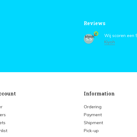
Reviews
Wij scoren een
9,5
Kiyoh
ccount
Information
er
Ordering
ers
Payment
ets
Shipment
list
Pick-up