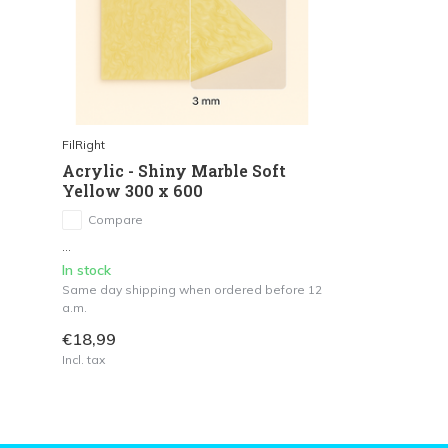
FilRight
Acrylic - Shiny Marble Soft
Yellow 300 x 600
Compare
...
In stock
Same day shipping when ordered before 12
a.m.
€18,99
Incl. tax