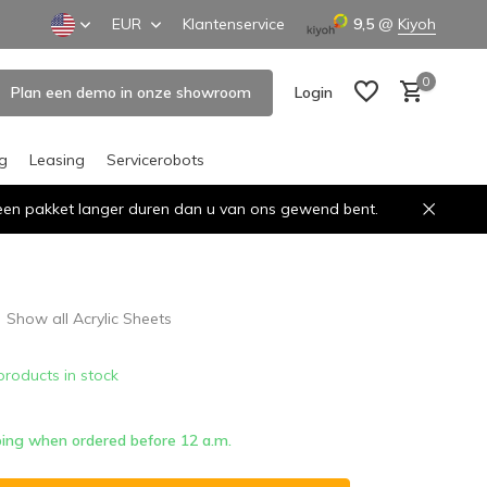
EUR
Klantenservice
9,5
@
Kiyoh
0
Plan een demo in onze showroom
Login
ng
Leasing
Servicerobots
n een pakket langer duren dan u van ons gewend bent.
Create an account
Create an account
Show all Acrylic Sheets
products in stock
ing when ordered before 12 a.m.