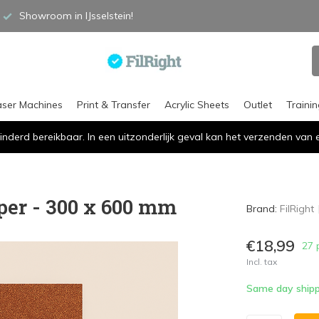
Showroom in IJsselstein!
aser Machines
Print & Transfer
Acrylic Sheets
Outlet
Traini
inderd bereikbaar. In een uitzonderlijk geval kan het verzenden va
pper - 300 x 600 mm
Brand:
FilRight
€18,99
27 
Incl. tax
Same day shipp