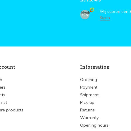
Wij scoren een
9,5
Kiyoh
ccount
Information
er
Ordering
ers
Payment
ets
Shipment
list
Pick-up
re products
Returns
Warranty
Opening hours