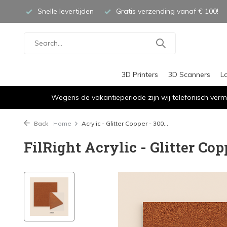
Snelle levertijden
Gratis verzending vanaf € 100!
3D Printers
3D Scanners
L
Wegens de vakantieperiode zijn wij telefonisch verm
Back
Home
Acrylic - Glitter Copper - 300...
FilRight Acrylic - Glitter Co