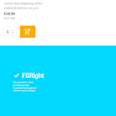
Same day shipping when
ordered before 12 a.m.
€18,99
Incl. tax