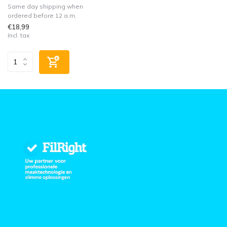
Same day shipping when
ordered before 12 a.m.
€18,99
Incl. tax