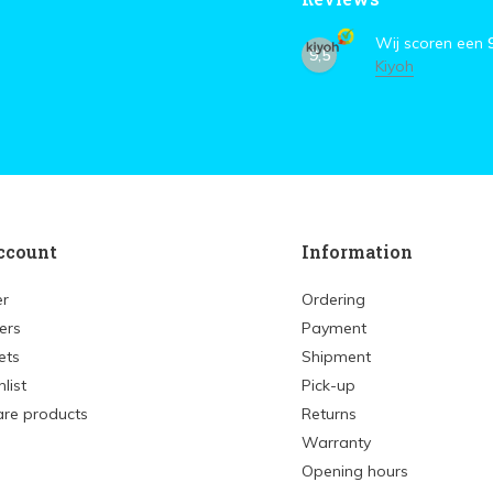
Wij scoren een
9,5
Kiyoh
ccount
Information
er
Ordering
ers
Payment
ets
Shipment
list
Pick-up
re products
Returns
Warranty
Opening hours