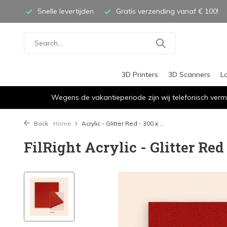
Snelle levertijden
Gratis verzending vanaf € 100!
3D Printers
3D Scanners
L
Wegens de vakantieperiode zijn wij telefonisch verm
Back
Home
Acrylic - Glitter Red - 300 x ...
FilRight Acrylic - Glitter Re