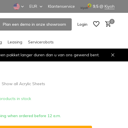
EUR
Klantenservice
9,5
@
Kiyoh
0
Plan een demo in onze showroom
Login
ng
Leasing
Servicerobots
n een pakket langer duren dan u van ons gewend bent.
Create an account
Create an account
Show all Acrylic Sheets
products in stock
ing when ordered before 12 a.m.