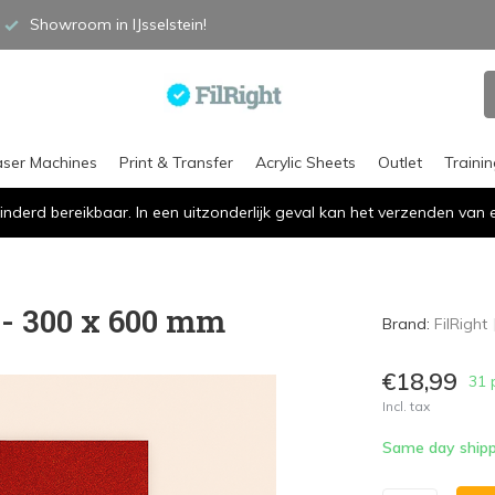
Showroom in IJsselstein!
aser Machines
Print & Transfer
Acrylic Sheets
Outlet
Traini
inderd bereikbaar. In een uitzonderlijk geval kan het verzenden va
d - 300 x 600 mm
Brand:
FilRight
€18,99
31 
Incl. tax
Same day shipp