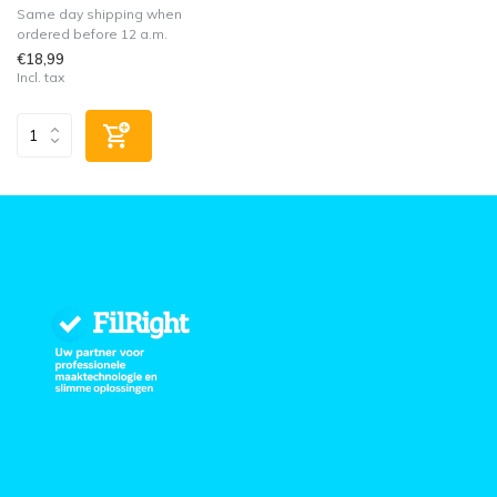
Same day shipping when
ordered before 12 a.m.
€18,99
Incl. tax