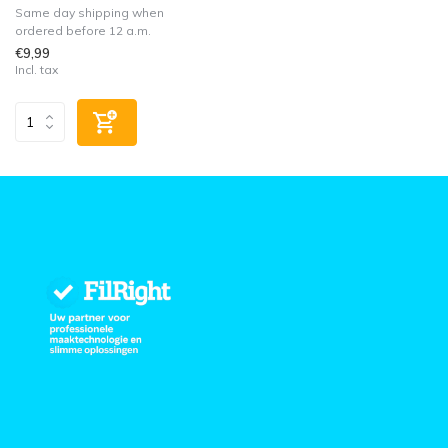
Same day shipping when
ordered before 12 a.m.
€9,99
Incl. tax