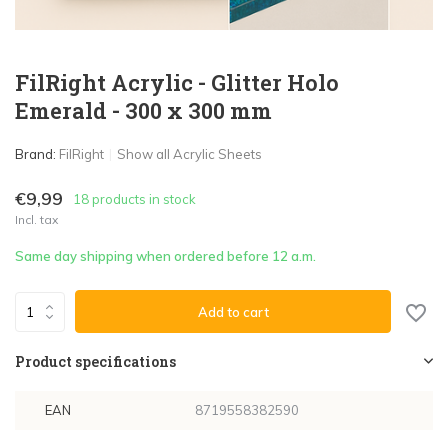
FilRight Acrylic - Glitter Holo
Emerald - 300 x 300 mm
Brand:
FilRight
Show all Acrylic Sheets
€9,99
18 products in stock
Incl. tax
Same day shipping when ordered before 12 a.m.
Add to cart
Product specifications
EAN
8719558382590