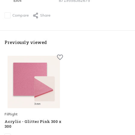
EAN
8719558382675
Compare
Share
Previously viewed
FilRight
Acrylic - Glitter Pink 300 x
300