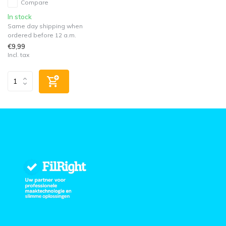
Compare
In stock
Same day shipping when
ordered before 12 a.m.
€9,99
Incl. tax