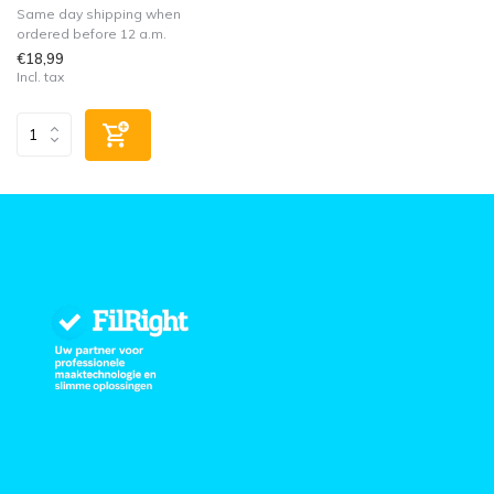
Same day shipping when
ordered before 12 a.m.
€18,99
Incl. tax