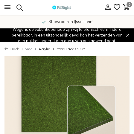
0
Showroom in IJsselstein!
Wegens de vakantieperiode zijn wij telefonisch verminderd
bereikbaar. In een uitzonderlijk geval kan het verzenden van
een pakket langer duren dan u van ons gewend bent.
Back
Home
Acrylic - Glitter Blackish Gre...