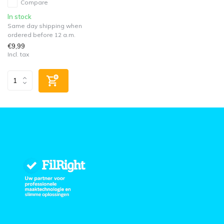
Compare
In stock
Same day shipping when
ordered before 12 a.m.
€9,99
Incl. tax