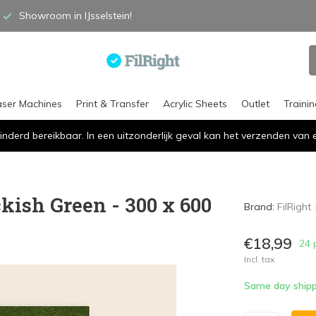
Showroom in IJsselstein!
aser Machines
Print & Transfer
Acrylic Sheets
Outlet
Traini
inderd bereikbaar. In een uitzonderlijk geval kan het verzenden va
ckish Green - 300 x 600
Brand:
FilRight
€18,99
24 
Incl. tax
Same day shipp