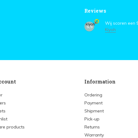
Reviews
Wij scoren een
9,5
Kiyoh
ccount
Information
er
Ordering
ers
Payment
ets
Shipment
list
Pick-up
re products
Returns
Warranty