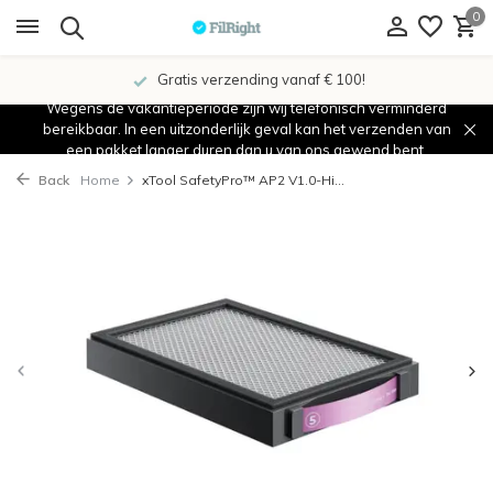
0
Gratis verzending vanaf € 100!
Wegens de vakantieperiode zijn wij telefonisch verminderd
bereikbaar. In een uitzonderlijk geval kan het verzenden van
een pakket langer duren dan u van ons gewend bent.
Back
Home
xTool SafetyPro™ AP2 V1.0-Hi...