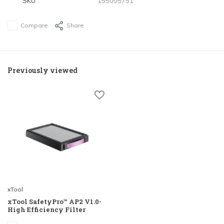
SKU
155005751
Compare
Share
Previously viewed
xTool
xTool SafetyPro™ AP2 V1.0-
High Efficiency Filter