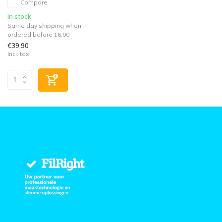
Compare
In stock
Same day shipping when
ordered before 16:00
€39,90
Incl. tax