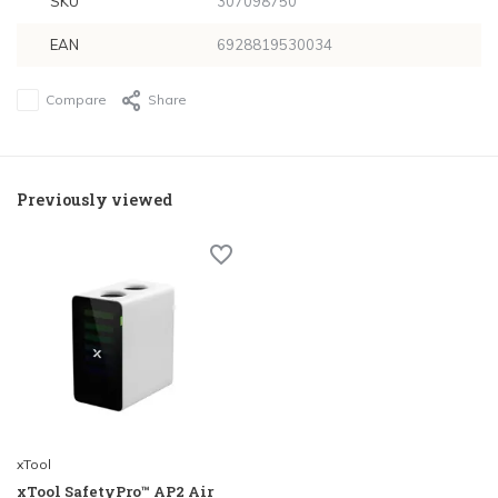
SKU
307098750
EAN
6928819530034
Compare
Share
Previously viewed
xTool
xTool SafetyPro™ AP2 Air