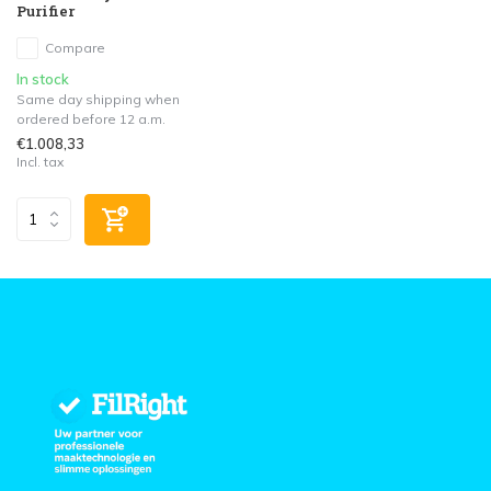
Purifier
Compare
In stock
Same day shipping when
ordered before 12 a.m.
€1.008,33
Incl. tax