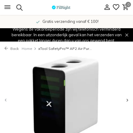
0
Gratis verzending vanaf € 100!
Wegens de vakantieperiode zijn wij telefonisch verminderd
bereikbaar. In een uitzonderlijk geval kan het verzenden van
een pakket langer duren dan u van ons gewend bent.
Back
Home
xTool SafetyPro™ AP2 Air Pur...