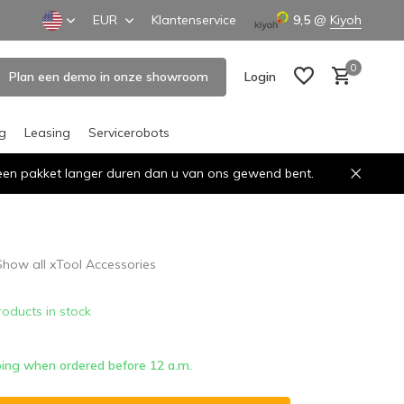
EUR
Klantenservice
9,5
@
Kiyoh
0
Plan een demo in onze showroom
Login
ng
Leasing
Servicerobots
n een pakket langer duren dan u van ons gewend bent.
Create an account
Create an account
Show all xTool Accessories
roducts in stock
ing when ordered before 12 a.m.