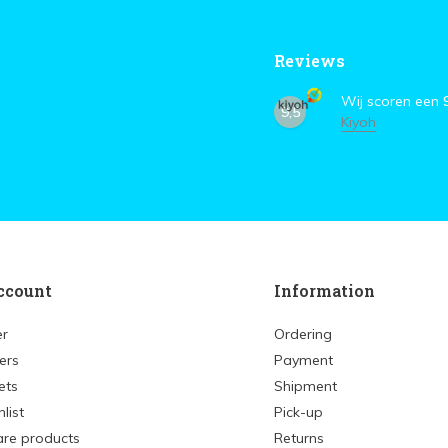
Reviews
Wij scoren een
9,5
Kiyoh
ccount
Information
er
Ordering
ers
Payment
ets
Shipment
list
Pick-up
re products
Returns