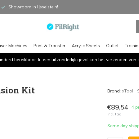
Showroom in IJsselstein!
aser Machines
Print & Transfer
Acrylic Sheets
Outlet
Traini
inderd bereikbaar. In een uitzonderlijk geval kan het verzenden va
sion Kit
Brand:
xTool
€89,54
4 p
Incl. tax
Same day shipp