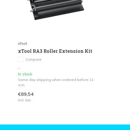
xTool
xTool RA3 Roller Extension Kit
Compare
...
In stock
Same day shipping when ordered before 12
a.m.
€89,54
Incl. tax