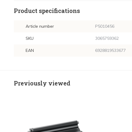
Product specifications
Article number
P5010456
SKU
3065759362
EAN
6928819533677
Previously viewed