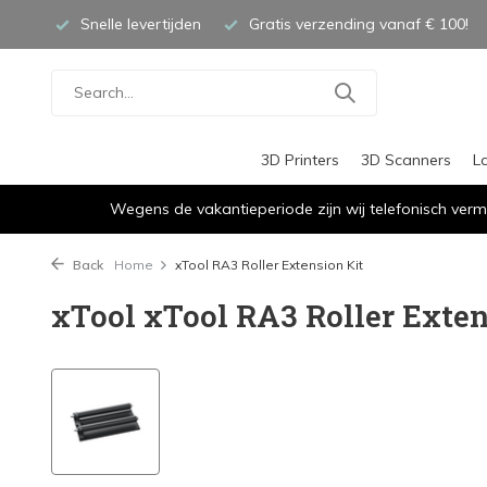
Snelle levertijden
Gratis verzending vanaf € 100!
3D Printers
3D Scanners
L
Wegens de vakantieperiode zijn wij telefonisch verm
Back
Home
xTool RA3 Roller Extension Kit
xTool xTool RA3 Roller Exten