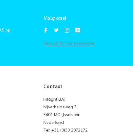
Volg ons!
9,5
op
Sign up for our newsletter
Contact
FilRight B.V.
Nijverheidsweg 3
3401 MC IJsselstein
Nederland
Tel:
+31 (0)30 2072172