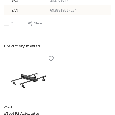
SKU
292709647
EAN
6928819517264
Compare
Share
Previously viewed
xTool
xTool P2 Automatic