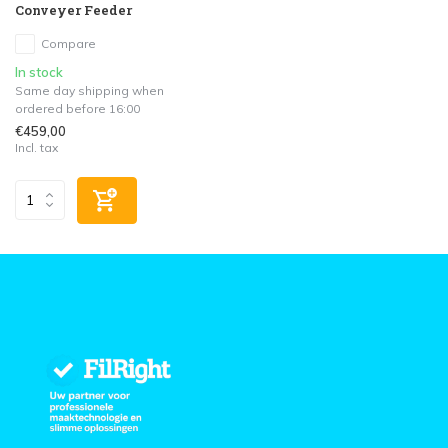
Conveyer Feeder
Compare
In stock
Same day shipping when
ordered before 16:00
€459,00
Incl. tax