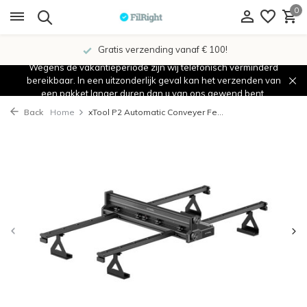
0
Gratis verzending vanaf € 100!
Wegens de vakantieperiode zijn wij telefonisch verminderd
bereikbaar. In een uitzonderlijk geval kan het verzenden van
een pakket langer duren dan u van ons gewend bent.
Back
Home
xTool P2 Automatic Conveyer Fe...