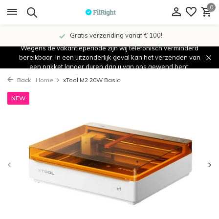
0
Gratis verzending vanaf € 100!
Wegens de vakantieperiode zijn wij telefonisch verminderd
bereikbaar. In een uitzonderlijk geval kan het verzenden van
een pakket langer duren dan u van ons gewend bent.
Back
Home
xTool M2 20W Basic
NEW