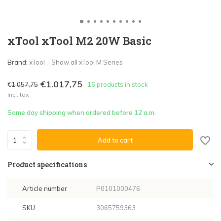
xTool xTool M2 20W Basic
Brand:
xTool
Show all xTool M Series
€1.017,75
€1.057,75
16 products in stock
Incl. tax
Same day shipping when ordered before 12 a.m.
Add to cart
Product specifications
Article number
P0101000476
SKU
3065759363