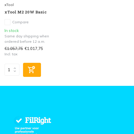
xTool
xTool M2 20W Basic
Compare
In stock
Same day shipping when
ordered before 12 a.m.
€1.057,75
€1.017,75
Incl. tax