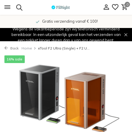
0
Gratis verzending vanaf € 100!
Wegens de vakantieperiode zijn wij telefonisch verminderd
bereikbaar. In een uitzonderlijk geval kan het verzenden van
een pakket langer duren dan u van ons gewend bent.
Back
Home
xTool F2 Ultra (Single) + F2 U...
16% sale