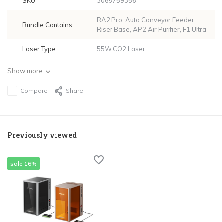
SKU
3065759356
RA2 Pro, Auto Conveyor Feeder,
Bundle Contains
Riser Base, AP2 Air Purifier, F1 Ultra
Laser Type
55W CO2 Laser
Show more
Compare
Share
Previously viewed
sale 16%