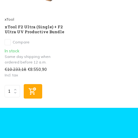
xTool
xTool F2 Ultra (Single) + F2
Ultra UV Productive Bundle
Compare
In stock
Same day shipping when
ordered before 12 a.m.
€10.233,18
€8.550,90
Incl. tax