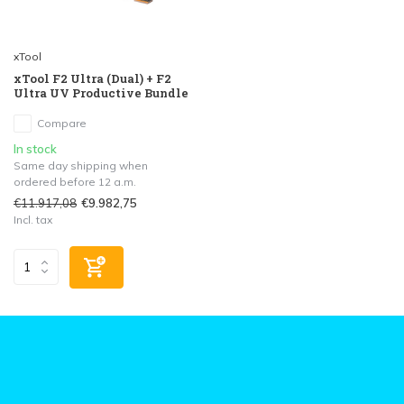
xTool
xTool F2 Ultra (Dual) + F2
Ultra UV Productive Bundle
Compare
In stock
Same day shipping when
ordered before 12 a.m.
€11.917,08
€9.982,75
Incl. tax