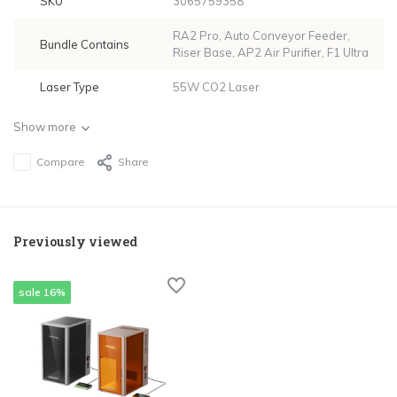
SKU
3065759358
RA2 Pro, Auto Conveyor Feeder,
Bundle Contains
Riser Base, AP2 Air Purifier, F1 Ultra
Laser Type
55W CO2 Laser
Show more
Compare
Share
Previously viewed
sale 16%