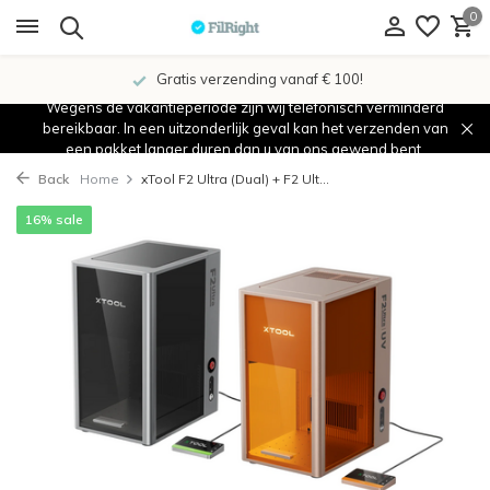
0
Gratis verzending vanaf € 100!
Wegens de vakantieperiode zijn wij telefonisch verminderd
bereikbaar. In een uitzonderlijk geval kan het verzenden van
een pakket langer duren dan u van ons gewend bent.
Back
Home
xTool F2 Ultra (Dual) + F2 Ult...
16% sale