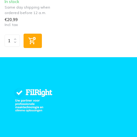
In stock
Same day shipping when
ordered before 12 a.m.
€20,99
Incl. tax