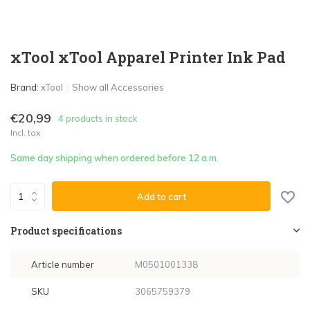
xTool xTool Apparel Printer Ink Pad
Brand:
xTool
Show all Accessories
€20,99
4 products in stock
Incl. tax
Same day shipping when ordered before 12 a.m.
Add to cart
Product specifications
Article number
M0501001338
SKU
3065759379