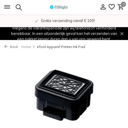
0
Gratis verzending vanaf € 100!
Wegens de vakantieperiode zijn wij telefonisch verminderd
bereikbaar. In een uitzonderlijk geval kan het verzenden van
een pakket langer duren dan u van ons gewend bent.
Back
Home
xTool Apparel Printer Ink Pad