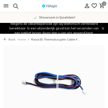
0
Showroom in IJsselstein!
Wegens de vakantieperiode zijn wij telefonisch verminderd
bereikbaar. In een uitzonderlijk geval kan het verzenden van
een pakket langer duren dan u van ons gewend bent.
Back
Home
Raise3D Thermalcoupler Cable F...