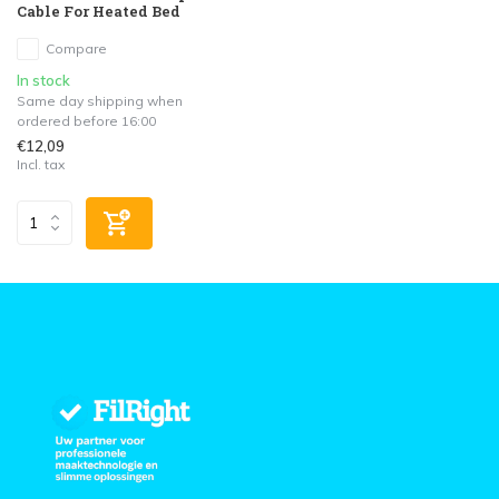
Cable For Heated Bed
Compare
In stock
Same day shipping when
ordered before 16:00
€12,09
Incl. tax