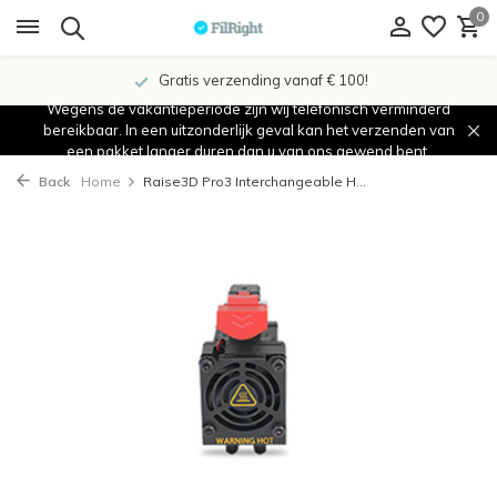
0
Gratis verzending vanaf € 100!
Wegens de vakantieperiode zijn wij telefonisch verminderd
bereikbaar. In een uitzonderlijk geval kan het verzenden van
een pakket langer duren dan u van ons gewend bent.
Back
Home
Raise3D Pro3 Interchangeable H...