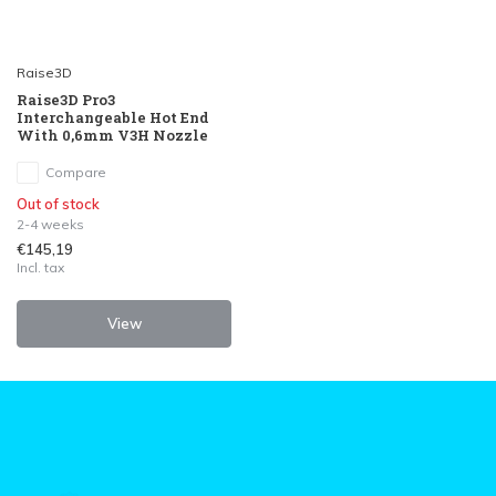
Raise3D
Raise3D Pro3
Interchangeable Hot End
With 0,6mm V3H Nozzle
Compare
Out of stock
2-4 weeks
€145,19
Incl. tax
View