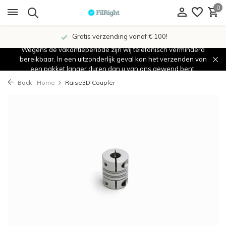
0
Gratis verzending vanaf € 100!
Wegens de vakantieperiode zijn wij telefonisch verminderd
bereikbaar. In een uitzonderlijk geval kan het verzenden van
een pakket langer duren dan u van ons gewend bent.
Back
Home
Raise3D Coupler