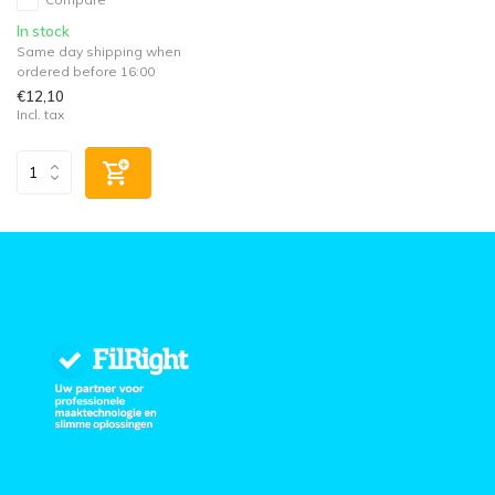
In stock
Same day shipping when
ordered before 16:00
€12,10
Incl. tax