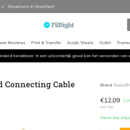
Showroom in IJsselstein!
aser Machines
Print & Transfer
Acrylic Sheets
Outlet
Traini
inderd bereikbaar. In een uitzonderlijk geval kan het verzenden va
d Connecting Cable
Brand:
Raise3D
€12,09
2 p
Incl. tax
Same day shipp