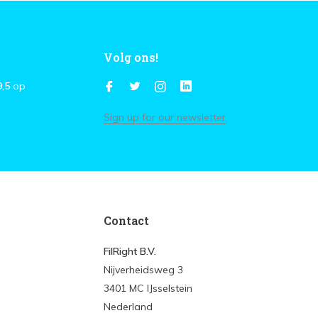
Volg ons!
9,5
op
Sign up for our newsletter
Contact
FilRight B.V.
Nijverheidsweg 3
3401 MC IJsselstein
Nederland