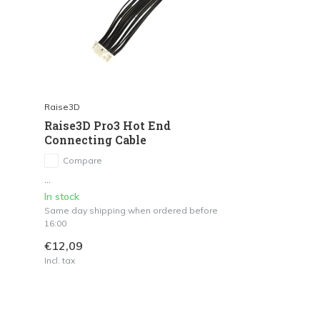
Raise3D
Raise3D Pro3 Hot End
Connecting Cable
Compare
...
In stock
Same day shipping when ordered before
16:00
€12,09
Incl. tax