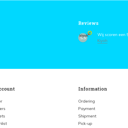
Reviews
Wij scoren een
9,5
Kiyoh
ccount
Information
er
Ordering
ers
Payment
ets
Shipment
list
Pick-up