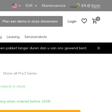
EUR
Klantenservice
9,5
@
Kiyoh
0
Plan een demo in onze showroom
Login
ng
Leasing
Servicerobots
n een pakket langer duren dan u van ons gewend bent.
Create an account
Create an account
Show all Pro3 Series
roducts in stock
ing when ordered before 16:00