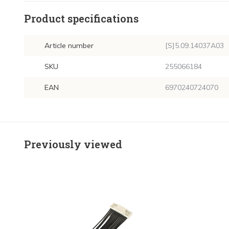
Product specifications
Article number
[S]5.09.14037A03
SKU
255066184
EAN
6970240724070
Previously viewed