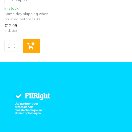
In stock
Same day shipping when
ordered before 16:00
€12,09
Incl. tax