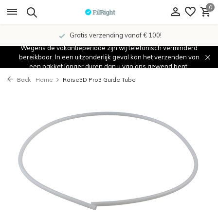
0
Gratis verzending vanaf € 100!
Wegens de vakantieperiode zijn wij telefonisch verminderd
bereikbaar. In een uitzonderlijk geval kan het verzenden van
een pakket langer duren dan u van ons gewend bent.
Back
Home
Raise3D Pro3 Guide Tube