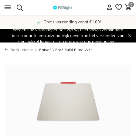
0
Gratis verzending vanaf € 100!
Wegens de vakantieperiode zijn wij telefonisch verminderd
bereikbaar. In een uitzonderlijk geval kan het verzenden van
een pakket langer duren dan u van ons gewend bent.
Back
Home
Raise3D Pro3 Build Plate With ...