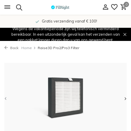
0
Gratis verzending vanaf € 100!
Wegens de vakantieperiode zijn wij telefonisch verminderd
bereikbaar. In een uitzonderlijk geval kan het verzenden van
een pakket langer duren dan u van ons gewend bent.
Back
Home
Raise3D Pro2/Pro3 Filter