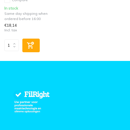
In stock
Same day shipping when
ordered before 16:00
€18,14
Incl. tax