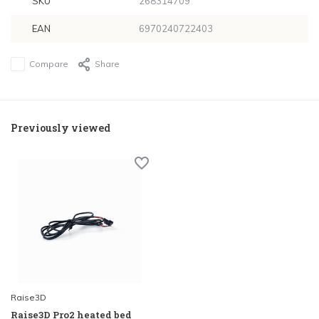
SKU
268314709
EAN
6970240722403
Compare
Share
Previously viewed
Raise3D
Raise3D Pro2 heated bed