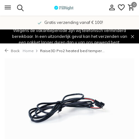
0
Gratis verzending vanaf € 100!
Wegens de vakantieperiode zijn wij telefonisch verminderd
bereikbaar. In een uitzonderlijk geval kan het verzenden van
een pakket langer duren dan u van ons gewend bent.
Back
Home
Raise3D Pro2 heated bed temper...