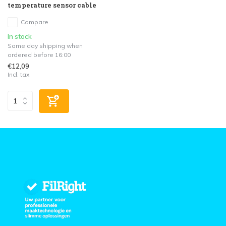
temperature sensor cable
Compare
In stock
Same day shipping when
ordered before 16:00
€12,09
Incl. tax