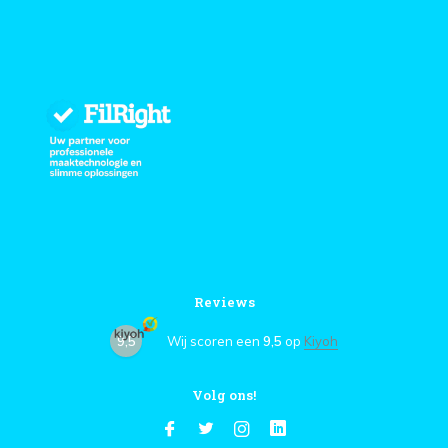
Reviews
9,5
Wij scoren een
9,5
op
Kiyoh
Volg ons!