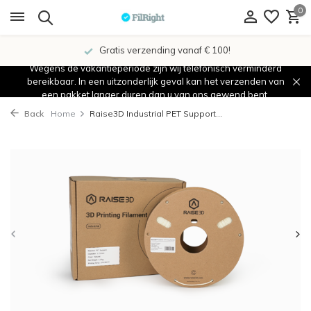
0
Gratis verzending vanaf € 100!
Wegens de vakantieperiode zijn wij telefonisch verminderd
bereikbaar. In een uitzonderlijk geval kan het verzenden van
een pakket langer duren dan u van ons gewend bent.
Back
Home
Raise3D Industrial PET Support...