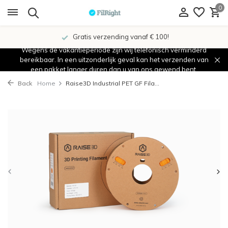
0
Gratis verzending vanaf € 100!
Wegens de vakantieperiode zijn wij telefonisch verminderd
bereikbaar. In een uitzonderlijk geval kan het verzenden van
een pakket langer duren dan u van ons gewend bent.
Back
Home
Raise3D Industrial PET GF Fila...